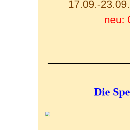
17.09.-23.09
neu: 
______________
Die Spen